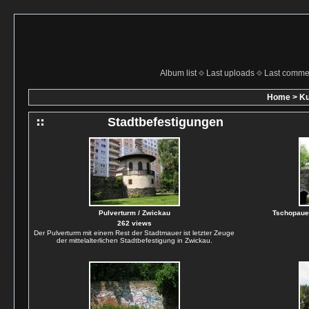
Album list
Last uploads
Last comme
Home
>
Ku
Stadtbefestigungen
Pulverturm / Zwickau
Tschopauer
262 views
Der Pulverturm mit einem Rest der Stadtmauer ist letzter Zeuge
der mittelalterlichen Stadtbefestigung in Zwickau.